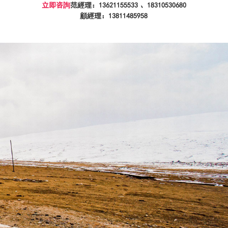
立即咨詢
范經理：13621155533 、
顧經理：13811485958
行業應用案例
新聞中心
聯系我們