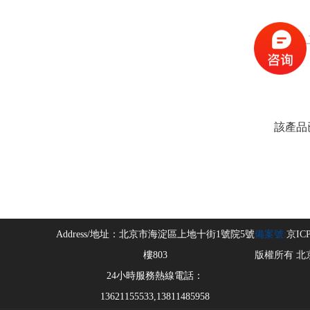
該產品
Address/地址：
北京市海淀區上地十街1號院5號
備案號:
京ICP
版權所有 北
24小時服務熱線電話：
13621155533,13811485958